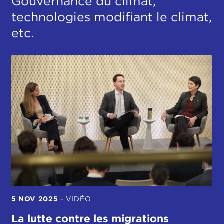
Gouvernance du climat,
technologies modifiant le climat,
etc.
5 NOV 2025
-
VIDÉO
La lutte contre les migrations