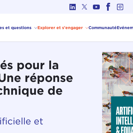
hique dans les affaires internationales
ves et questions
Explorer et s'engager
Communauté
Evénem
és pour la
 Une réponse
echnique de
ificielle et