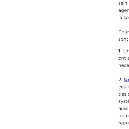
sein
agen
la so
Pour
sont
1.
U
ont 
néce
2
.
U
celu
des 
syst
auss
domm
repr