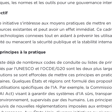
iques, les normes et les outils pour une gouvernance inte
ctif
e initiative s'intéresse aux moyens pratiques de mettre e
ources existantes et peut avoir un effet immédiat. Ce cadre
technologies connexes tout en aidant à prévenir les utili
été ou menacent la sécurité publique et la stabilité interna
principes à la pratique
xiste déjà de nombreux codes de conduite ou listes de prin
iés par l'UNESCO et l'OCDE/G20 sont les deux plus larg
itutions se sont efforcées de mettre ces principes en prati
ines. Quelques États et régions ont formulé des propos
utilisations spécifiques de l'IA. Par exemple, la Commiss
AI Act) visant à garantir des systèmes d'IA sûrs, transpar
'environnement, supervisés par des humains. Les principes d
suivis de nouvelles réglementations imposées aux entrepris