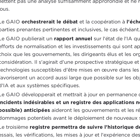
ettent pas une analyse suffisamment approfondie et ne r
ous.
Le GAIO
orchestrerait le débat
et la coopération à
l'éch
parties prenantes pertinentes et inclusives, le cas échéant.
Le GAIO publierait un
rapport annuel
sur l'état de l'IA q
efforts de normalisation et les investissements qui sont a
choix que les gouvernements, les dirigeants élus et les or
considération. Il s'agirait d'une prospective stratégique e
technologies susceptibles d'être mises en œuvre dans les 
favoriseront un accord aussi large que possible sur les ob
d'IA et aux systèmes spécifiques.
Le GAIO développerait et mettrait à jour en permanence 
incidents indésirables et un registre des applications
possible) anticipées
aideront les gouvernements et les r
dommages potentiels avant le déploiement de nouveaux 
Le troisième
registre permettra de suivre l'historique 
essais, les vérifications, les mises à jour et l'expérience d