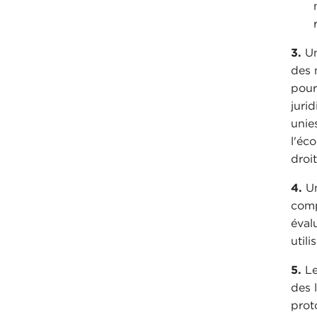
3.
Un
des 
pour
juri
unie
l'éc
droi
4.
Un
comp
éval
util
5.
L
des l
prot