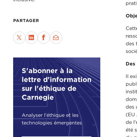
prat
Obje
PARTAGER
Cett
ress
des 
soci
Des 
S'abonner à la
Il e
lettre d'information
publ
sur l'éthique de
inst
Carnegie
doma
des 
(EU 
Analyser l'éthique et les
de l
technologies émergentes
été 