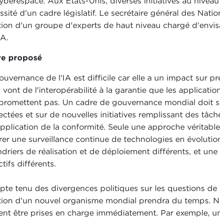
yberespace. Aux États-Unis, diverses initiatives au niveau
ssité d'un cadre législatif. Le secrétaire général des Na
tion d'un groupe d'experts de haut niveau chargé d'envisa
EA.
re proposé
ouvernance de l'IA est difficile car elle a un impact sur p
s vont de l'interopérabilité à la garantie que les applicati
romettent pas. Un cadre de gouvernance mondial doit s'app
ctées et sur de nouvelles initiatives remplissant des tâches
'application de la conformité. Seule une approche véritab
rer une surveillance continue de technologies en évolutio
ndriers de réalisation et de déploiement différents, et un
tifs différents.
te tenu des divergences politiques sur les questions de 
tion d'un nouvel organisme mondial prendra du temps. N
ent être prises en charge immédiatement. Par exemple, un