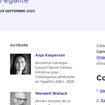
29 SEPTEMBRE 2023
AUTEURS
Cett
Carn
Anja Kaspersen
Anja Kaspersen
l'int
Ancienne Carnegie
d'in
Council Senior Fellow,
Initiative pour
C
l'intelligence artificielle
et l'égalité (AIEI) ; IEEE
1.
Un
Wendell Wallach
Wendell Wallach
2.
Co
Ancien titulaire de la