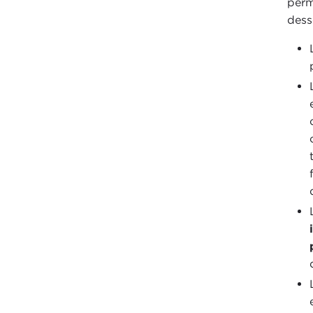
perm
dess