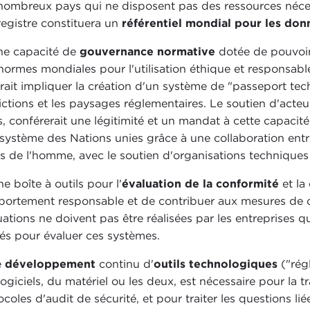
nombreux pays qui ne disposent pas des ressources néce
registre constituera un
référentiel mondial pour les don
e capacité de
gouvernance normative
dotée de pouvoirs
normes mondiales pour l'utilisation éthique et responsabl
rait impliquer la création d'un système de "passeport techn
dictions et les paysages réglementaires. Le soutien d'acteu
s, conférerait une légitimité et un mandat à cette capacité
osystème des Nations unies grâce à une collaboration ent
ts de l'homme, avec le soutien d'organisations techniques 
e boîte à outils pour l'
évaluation de la conformité
et la
ortement responsable et de contribuer aux mesures de co
uations ne doivent pas être réalisées par les entreprises q
isés pour évaluer ces systèmes.
e
développement
continu d'
outils technologiques
("régl
ogiciels, du matériel ou les deux, est nécessaire pour la tr
ocoles d'audit de sécurité, et pour traiter les questions li