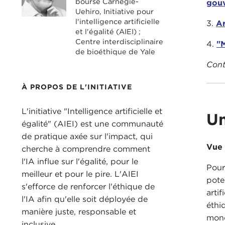
bourse Carnegie-
gouv
Uehiro, Initiative pour
l'intelligence artificielle
3.
Ar
et l'égalité (AIEI) ;
Centre interdisciplinaire
4.
"M
de bioéthique de Yale
Cont
À PROPOS DE L'INITIATIVE
L'initiative "Intelligence artificielle et
Un
égalité" (AIEI) est une communauté
de pratique axée sur l'impact, qui
Vue
cherche à comprendre comment
l'IA influe sur l'égalité, pour le
Pour
meilleur et pour le pire. L'AIEI
pote
s'efforce de renforcer l'éthique de
arti
l'IA afin qu'elle soit déployée de
éthi
manière juste, responsable et
mond
inclusive.