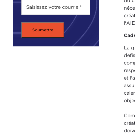
du c
néce
créa
l'AI
Cad
La g
défi
comp
respe
et l
assu
cale
objec
Comp
créa
doiv