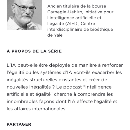
WENDELL WALLACH:
When you say it changes
Ancien titulaire de la bourse
by region, what have you observed in terms of
Carnegie-Uehiro, Initiative pour
preponderance of attitudes from region to region
l'intelligence artificielle et
or at least preponderance of concerns or
l'égalité (AIEI) ; Centre
interdisciplinaire de bioéthique
excitement?
de Yale
HELENA LEURENT:
A classic would be in Korea,
for example. With a younger demographic you get
À PROPOS DE LA SÉRIE
a very different adoption of technology and
familiarity with technology, and therefore you are
L'IA peut-elle être déployée de manière à renforcer
going to need to be looking at things like: How
l'égalité ou les systèmes d'IA vont-ils exacerber les
does consumer policy, how does the way we look
inégalités structurelles existantes et créer de
after consumers, differ for people who are very
nouvelles inégalités ? Le podcast "Intelligence
comfortable with a gaming environment or with
artificielle et égalité" cherche à comprendre les
Bitcoin? There is a much faster adoption there and
innombrables façons dont l'IA affecte l'égalité et
a much great familiarity there versus in places
les affaires internationales.
where you are seeing access issues.
PARTAGER
I was looking at some of the stats from the
World