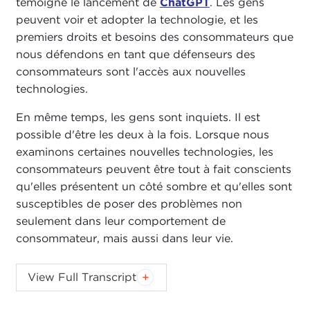
témoigne le lancement de
ChatGPT
. Les gens
peuvent voir et adopter la technologie, et les
premiers droits et besoins des consommateurs que
nous défendons en tant que défenseurs des
consommateurs sont l'accès aux nouvelles
technologies.
En même temps, les gens sont inquiets. Il est
possible d'être les deux à la fois. Lorsque nous
examinons certaines nouvelles technologies, les
consommateurs peuvent être tout à fait conscients
qu'elles présentent un côté sombre et qu'elles sont
susceptibles de poser des problèmes non
seulement dans leur comportement de
consommateur, mais aussi dans leur vie.
Back to this study that I mentioned before: There
View Full Transcript
is a great awareness that our world is changing. Is
this technology being used to help? Is it being