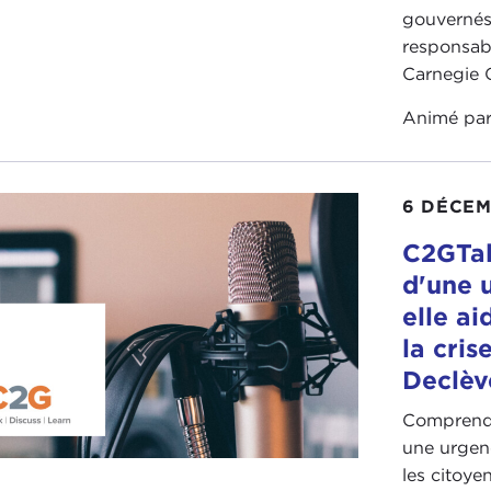
gouvernés
responsabl
Carnegie C
Animé pa
6 DÉCEM
C2GTal
d'une 
elle ai
la cris
Declèv
Comprendr
une urgenc
les citoye