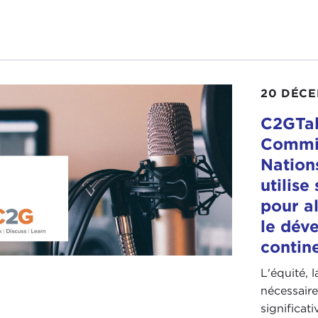
20 DÉCE
C2GTal
Commi
Nation
utilise
pour al
le dév
contin
L'équité, 
nécessair
significat