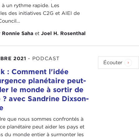
 à un rythme rapide. Les
es des initiatives C2G et AIEI de
ouncil...
r
Ronnie Saha
et
Joel H. Rosenthal
BRE 2021
-
PODCAST
Écouter
k : Comment l'idée
urgence planétaire peut-
der le monde à sortir de
e ? avec Sandrine Dixson-
e
e que nous sommes confrontés à
e planétaire peut aider les pays et
ns du monde entier à surmonter les