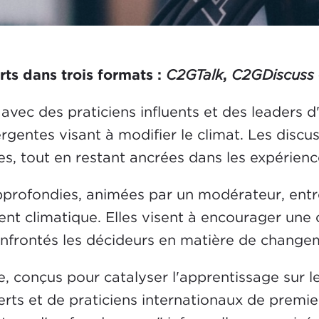
ts dans trois formats :
C2GTalk
,
C2GDiscuss
 avec des praticiens influents et des leaders d'
entes visant à modifier le climat. Les discu
es, tout en restant ancrées dans les expérienc
pprofondies, animées par un modérateur, entre
t climatique. Elles visent à encourager une 
confrontés les décideurs en matière de changeme
e, conçus pour catalyser l'apprentissage sur 
erts et de praticiens internationaux de premi