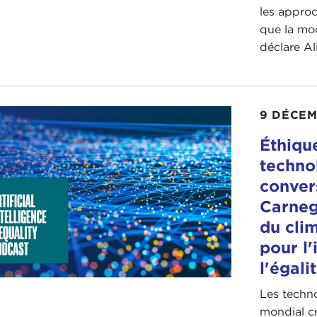
les approc
que la mod
déclare Ali
9 DÉCEM
Éthiqu
techno
convers
Carneg
du clim
pour l'
l'égali
Les techn
mondial c