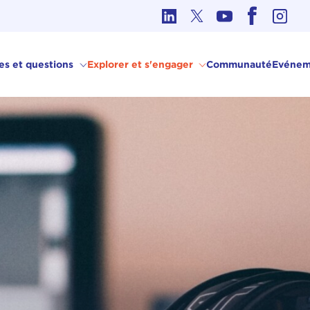
hique dans les affaires internationales
ves et questions
Explorer et s'engager
Communauté
Evénem
C2G)