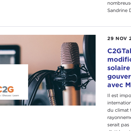
nombreuses
Sandrine D
29 NOV 
C2GTal
modifi
solaire
gouver
avec M
Il est imp
internatio
du climat 
rayonneme
serait pas