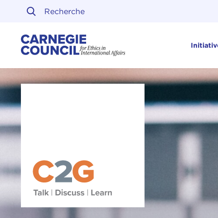
Skip to content
Carnegie Council sur l'ét
Initiati
Initiative Carnegie sur la gouvernance climatique (