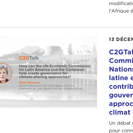
modificati
l'Afrique d
13 DÉCE
C2GTal
Commi
Nation
latine 
contri
gouver
approc
climat
Un débat m
pour conn