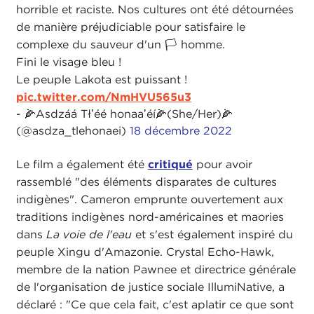
horrible et raciste. Nos cultures ont été détournées
de manière préjudiciable pour satisfaire le
complexe du sauveur d'un 🏳 homme.
Fini le visage bleu !
Le peuple Lakota est puissant !
pic.twitter.com/NmHVU565u3
- 🌽Asdzáá Tłʼéé honaaʼéí🌽(She/Her)🌽
(@asdza_tlehonaei)
18 décembre 2022
Le film a également été
critiqué
pour avoir
rassemblé "des éléments disparates de cultures
indigènes". Cameron emprunte ouvertement aux
traditions indigènes nord-américaines et maories
dans
La voie de l'eau
et s'est également inspiré du
peuple Xingu d'Amazonie. Crystal Echo-Hawk,
membre de la nation Pawnee et directrice générale
de l'organisation de justice sociale IllumiNative, a
déclaré : "Ce que cela fait, c'est aplatir ce que sont