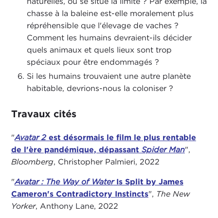
naturelles, où se situe la limite ? Par exemple, la
chasse à la baleine est-elle moralement plus
répréhensible que l'élevage de vaches ?
Comment les humains devraient-ils décider
quels animaux et quels lieux sont trop
spéciaux pour être endommagés ?
Si les humains trouvaient une autre planète
habitable, devrions-nous la coloniser ?
Travaux cités
"
Avatar 2
est désormais le film le plus rentable
de l'ère pandémique, dépassant
Spider Man
",
Bloomberg
, Christopher Palmieri, 2022
"
Avatar : The Way of Water
Is Split by James
Cameron's Contradictory Instincts
",
The New
Yorker
, Anthony Lane, 2022