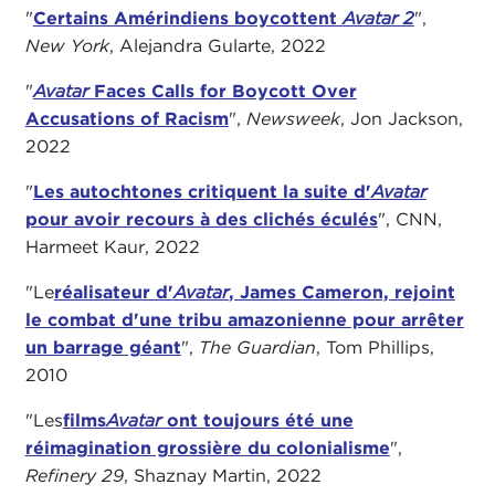
"
Certains Amérindiens boycottent
Avatar 2
",
New York
, Alejandra Gularte, 2022
"
Avatar
Faces Calls for Boycott Over
Accusations of Racism
",
Newsweek
, Jon Jackson,
2022
"
Les autochtones critiquent la suite d'
Avatar
pour avoir recours à des clichés éculés
", CNN,
Harmeet Kaur, 2022
"Le
réalisateur d'
Avatar
, James Cameron, rejoint
le combat d'une tribu amazonienne pour arrêter
un barrage géant
",
The Guardian
, Tom Phillips,
2010
"Les
films
Avatar
ont toujours été une
réimagination grossière du colonialisme
",
Refinery 29
, Shaznay Martin, 2022