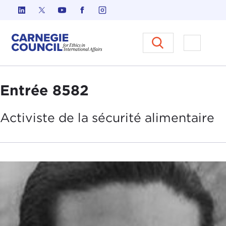
Skip to content
Carnegie Council sur l'éthique d
Ouvrir l
Entrée 8582
Activiste de la
sécurité alimentaire