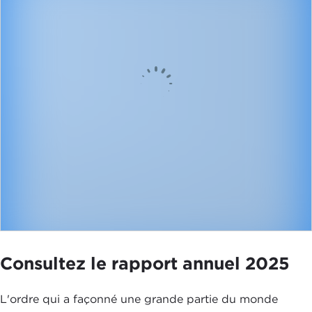
Consultez le rapport annuel 2025
L'ordre qui a façonné une grande partie du monde