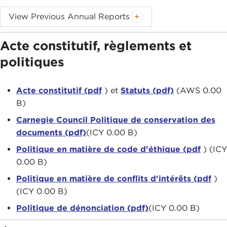
View Previous Annual Reports
2016 (pdf)
2015 (pdf)
Acte constitutif, règlements et
2014 (pdf)
politiques
2013 (pdf)
2012 (pdf)
Acte constitutif (pdf
) et
Statuts (pdf)
(AWS 0.00
B)
2011 (pdf)
Carnegie Council Politique de conservation des
2010 (pdf)
documents (pdf)
(ICY 0.00 B)
2009 (pdf)
Politique en matière de code d'éthique (pdf
) (ICY
2008 (pdf)
0.00 B)
2007 (pdf)
Politique en matière de conflits d'intérêts (pdf
)
2006 (pdf)
(ICY 0.00 B)
2005 (pdf)
Politique de dénonciation (pdf)
(ICY 0.00 B)
2004 (pdf)