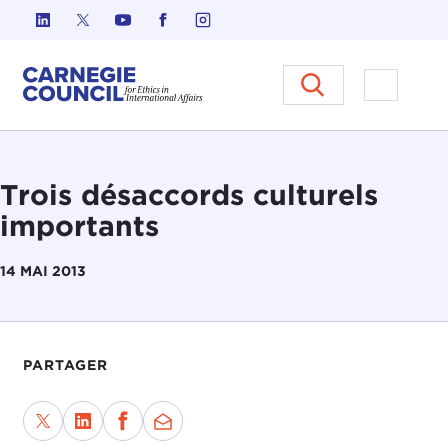
Skip to content
Carnegie Council sur l'éthique d
Ouvrir l
Trois désaccords culturels
importants
14 MAI 2013
PARTAGER