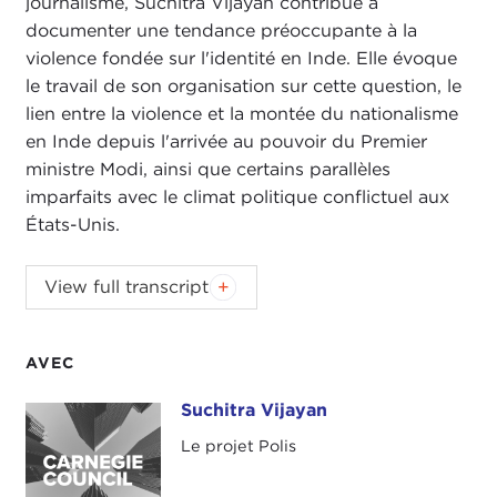
journalisme, Suchitra Vijayan contribue à
documenter une tendance préoccupante à la
violence fondée sur l'identité en Inde. Elle évoque
le travail de son organisation sur cette question, le
lien entre la violence et la montée du nationalisme
en Inde depuis l'arrivée au pouvoir du Premier
ministre Modi, ainsi que certains parallèles
imparfaits avec le climat politique conflictuel aux
États-Unis.
As founder and executive director of The Polis
View full transcript
Project, a research and journalism organization,
Suchitra Vijayan is helping to document a
concerning trend of identity-based violence in
AVEC
India. She discusses her organization's work on
Suchitra Vijayan
Suchitra Vijayan
this issue, the violence's connection to a rise in
nationalism in India since Prime Minister Modi
Le projet Polis
came to power, and some imperfect parallels with