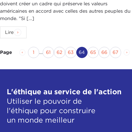
doivent créer un cadre qui préserve les valeurs
américaines en accord avec celles des autres peuples du
monde. "Si [...]
Lire
Page précédente
Page
Page
Page
Page
Page actuelle
Page
Page
Page
Pa
1
...
61
62
63
64
65
66
67
Page
L'éthique au service de l'action
Utiliser le pouvoir de
l'éthique pour construire
un monde meilleur