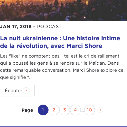
JAN 17, 2018
-
PODCAST
La nuit ukrainienne : Une histoire intime
de la révolution, avec Marci Shore
Les "like" ne comptent pas", tel est le cri de ralliement
qui a poussé les gens à se rendre sur le Maïdan. Dans
cette remarquable conversation, Marci Shore explore ce
que signifie "...
Écouter
Page actuelle
Page
Page
Page
Page
Page suivan
1
2
3
4
...
10
Page