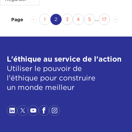
Page précédente
Page
Page actuelle
Page
Page
Page
Page
Page s
1
2
3
4
5
...
17
Page
L'éthique au service de l'action
Utiliser le pouvoir de
l'éthique pour construire
un monde meilleur