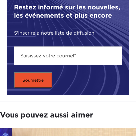
American relations, whether or not the Biden
Restez informé sur les nouvelles,
administration can fill the leadership vacuum, and
les événements et plus encore
possible post-pandemic scenarios.
S'inscrire à notre liste de diffusion
Vous pouvez aussi aimer