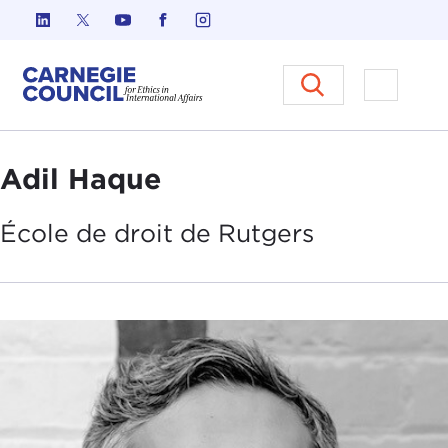
Skip to content
Carnegie Council sur l'éthique d
Ouvrir l
Adil Haque
École de
droit de Rutgers