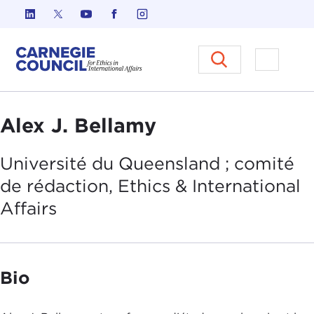
Skip to content
Carnegie Council sur l'éthique d
Ouvrir l
Alex J. Bellamy
Université du Queensland ; comité
de rédaction, Ethics & International
Affairs
Bio