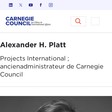
Skip to content
Carnegie Council sur l'éthique d
Ouvrir l
Alexander H. Platt
Projects International ;
ancien
administrateur de
Carnegie
Council