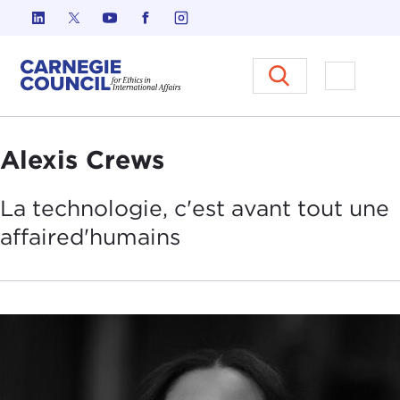
Skip to content
Carnegie Council sur l'éthique d
Ouvrir l
Alexis Crews
La technologie, c'est avant tout une
affaire
d'humains