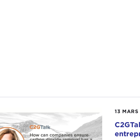
13 MARS
C2GTal
entrep