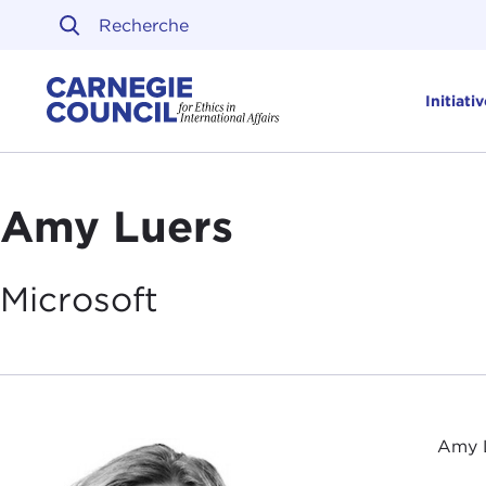
Skip to content
Carnegie Council sur l'ét
Initiati
Amy Luers
Microsoft
Amy L