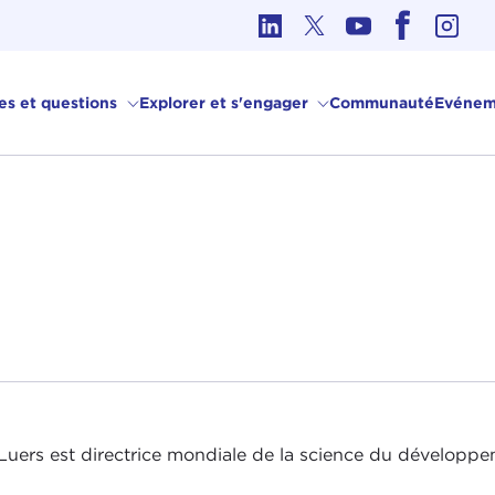
hique dans les affaires internationales
ves et questions
Explorer et s'engager
Communauté
Evénem
uers est directrice mondiale de la science du développe