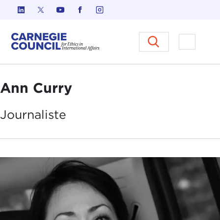
Skip to content
Carnegie Council sur l'éthique d
Ouvrir l
Ann Curry
Journaliste