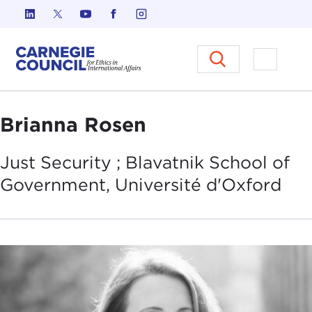
Skip to content
Carnegie Council sur l'éthique d
Ouvrir l
Brianna Rosen
Just Security ; Blavatnik School of
Government, Université d'
Oxford