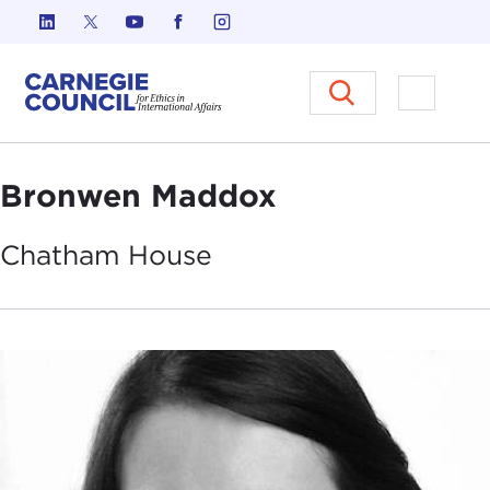
Skip to content
Carnegie Council sur l'éthique d
Ouvrir l
Bronwen Maddox
Chatham
House