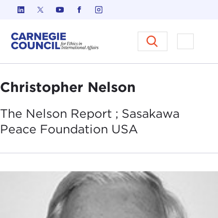
Skip to content
Carnegie Council sur l'éthique d
Ouvrir l
Christopher Nelson
The Nelson Report ; Sasakawa
Peace Foundation
USA