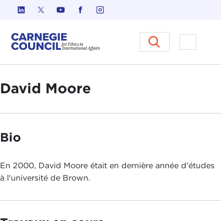
Skip to content
Carnegie Council sur l'éthique d
Ouvrir l
David Moore
Bio
En 2000, David Moore était en dernière année d'études
à l'université de Brown.