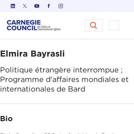
Skip to content
Carnegie Council sur l'éthique d
Ouvrir l
Elmira Bayrasli
Politique étrangère interrompue ;
Programme d'
affaires mondiales et
internationales
de
Bard
Bio