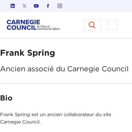
Skip to content
Carnegie Council sur l'éthique d
Ouvrir l
Frank Spring
Ancien associé du Carnegie
Council
Bio
Frank Spring est un ancien collaborateur du site
Carnegie Council.