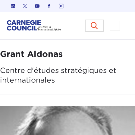
Skip to content
Carnegie Council sur l'éthique d
Ouvrir l
Grant Aldonas
Centre d'
études
stratégiques et
internationales