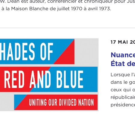
W. Dean est auteur, conférencier et chroniqueur pour Justia
 à la Maison Blanche de juillet 1970 à avril 1973.
17 MAI 2
Nuance
État de
Lorsque l
dans le go
ceux qui o
républicain
présidence