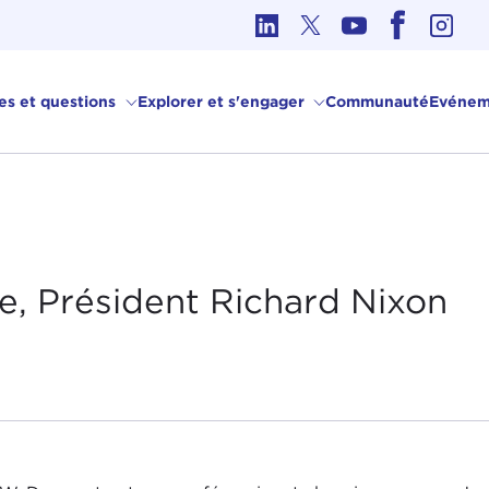
hique dans les affaires internationales
ves et questions
Explorer et s'engager
Communauté
Evénem
he, Président Richard Nixon