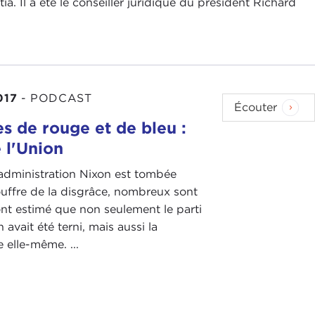
. Il a été le conseiller juridique du président Richard
017
-
PODCAST
Écouter
s de rouge et de bleu :
 l'Union
'administration Nixon est tombée
uffre de la disgrâce, nombreux sont
nt estimé que non seulement le parti
 avait été terni, mais aussi la
 elle-même. ...