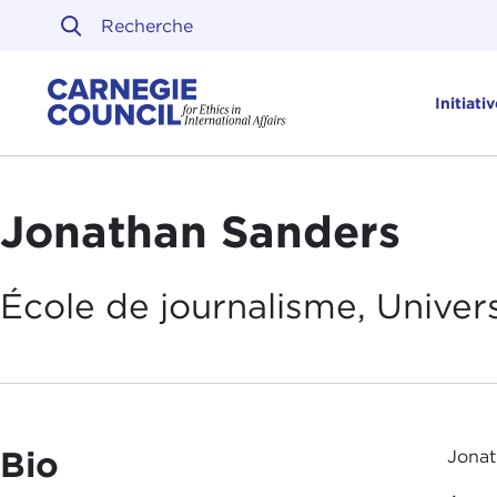
Skip to content
Carnegie Council sur l'ét
Initiati
Jonathan Sanders
École de journalisme,
Univer
Bio
Jonat