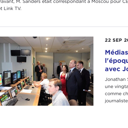
avant, M. Sanders était correspondant à Moscou pour CBS
t Link TV.
22 SEP 2
Médias
l'époq
avec J
Jonathan 
une vingta
comme che
journalis