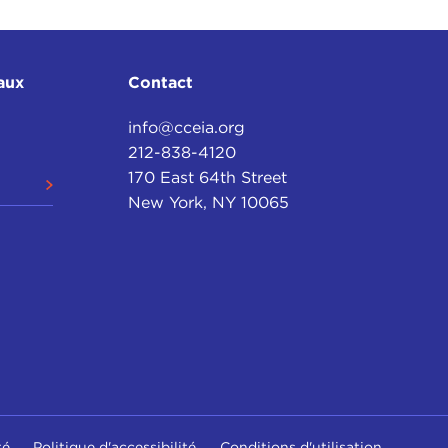
aux
Contact
info@cceia.org
212-838-4120
170 East 64th Street
New York, NY 10065
té
Politique d'accessibilité
Conditions d'utilisation