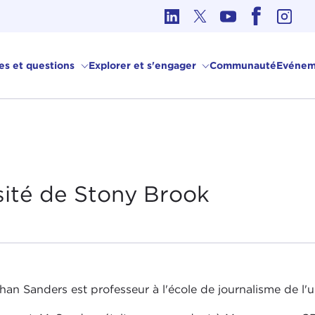
hique dans les affaires internationales
ves et questions
Explorer et s'engager
Communauté
Evénem
sité de
Stony Brook
han Sanders est professeur à l'école de journalisme de l'uni