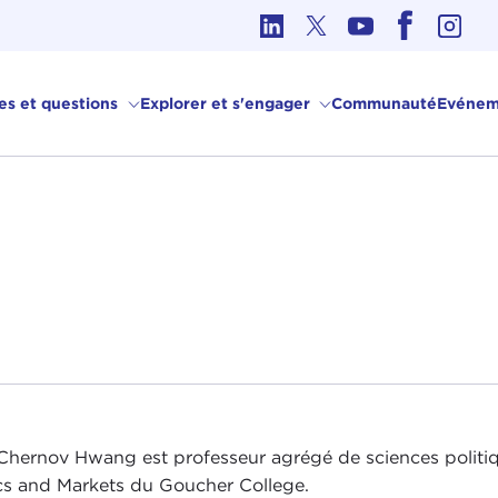
hique dans les affaires internationales
ves et questions
Explorer et s'engager
Communauté
Evénem
 Chernov Hwang est professeur agrégé de sciences politiqu
ics and Markets du Goucher College.