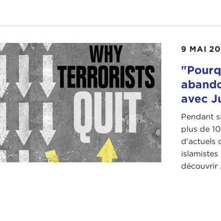
9 MAI 20
"Pourqu
abando
avec J
Pendant s
plus de 10
d'actuels 
islamistes
découvrir .