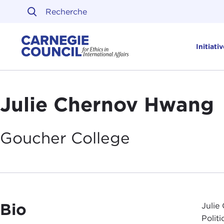
Skip to content
Carnegie Council sur l'ét
Initiati
Julie Chernov Hwang
Goucher
College
Bio
Julie
Polit