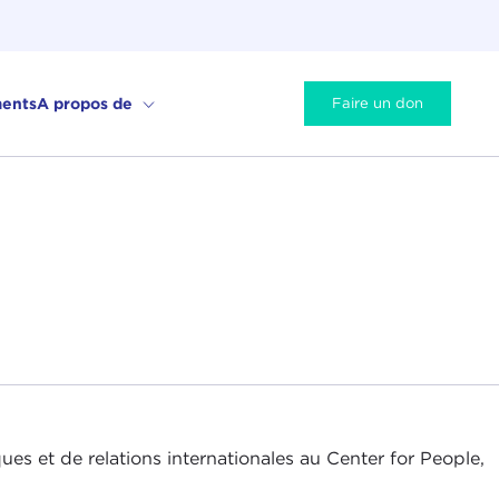
ents
A propos de
Faire un don
es et de relations internationales au Center for People,