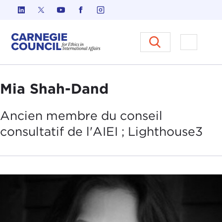
Skip to content
Carnegie Council sur l'éthique d
Ouvrir l
Mia Shah-Dand
Ancien membre du conseil
consultatif de l'AIEI ;
Lighthouse3