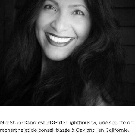
Mia Shah-Dand est PDG de Lighthouse3, une société de
recherche et de conseil basée à Oakland, en Californie.