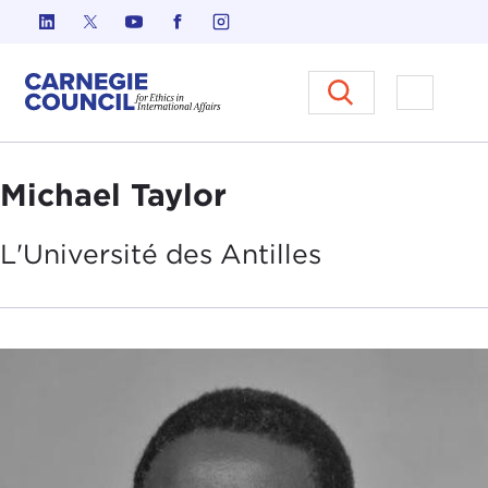
Skip to content
Carnegie Council sur l'éthique d
Ouvrir l
Michael Taylor
L'Université des
Antilles