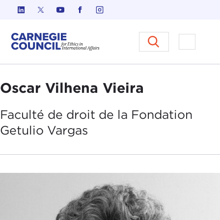
Skip to content
Carnegie Council sur l'éthique d
Ouvrir l
Oscar Vilhena Vieira
Faculté de droit de la
Fondation
Getulio Vargas