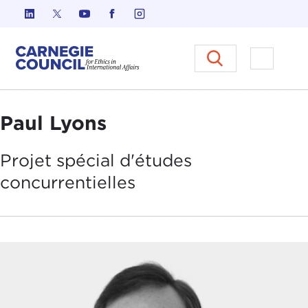
Skip to content
Carnegie Council sur l'éthique d
Ouvrir l
Paul Lyons
Projet
spécial
d'
études
concurrentielles