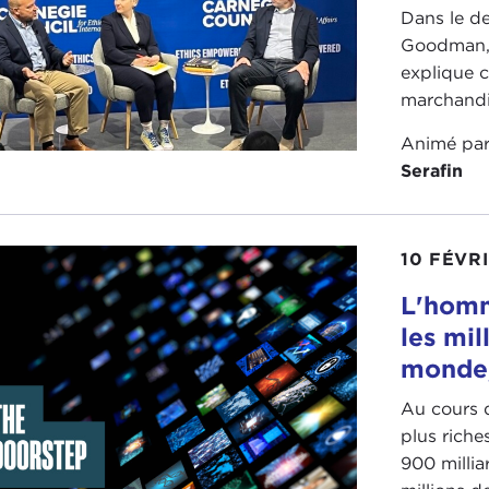
Dans le de
Goodman, 
explique c
marchandis
Animé pa
Serafin
10 FÉVR
L'hom
les mil
monde,
Au cours 
plus riche
900 millia