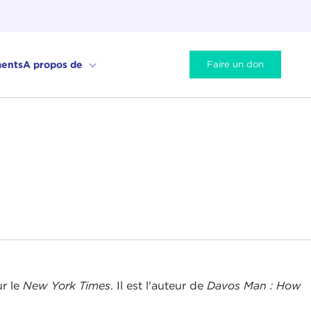
ents
A propos de
Faire un don
r le
New York Times
. Il est l'auteur de
Davos Man : How