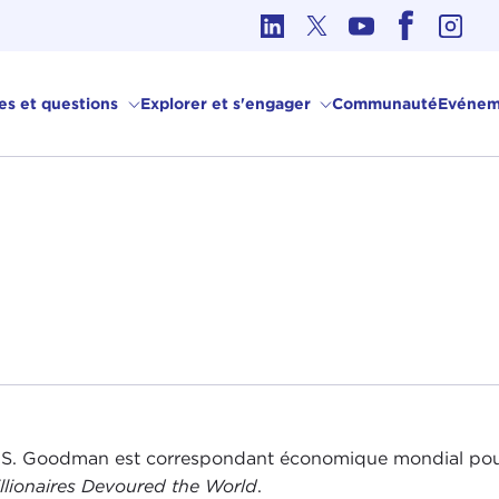
hique dans les affaires internationales
ves et questions
Explorer et s'engager
Communauté
Evénem
 S. Goodman est correspondant économique mondial pou
illionaires Devoured the World
.