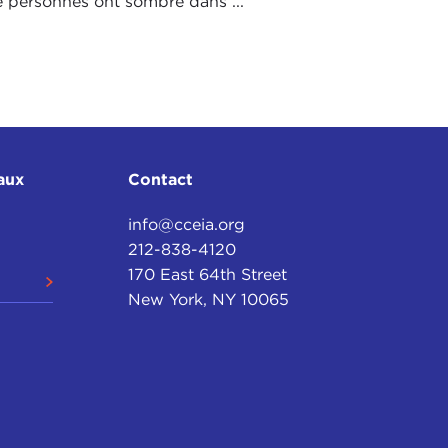
e personnes ont sombré dans ...
aux
Contact
info@cceia.org
212-838-4120
170 East 64th Street
New York, NY 10065