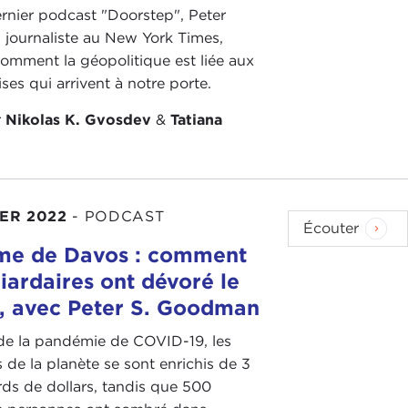
rnier podcast "Doorstep", Peter
journaliste au New York Times,
omment la géopolitique est liée aux
es qui arrivent à notre porte.
r
Nikolas K. Gvosdev
&
Tatiana
IER 2022
-
PODCAST
Écouter
me de Davos : comment
liardaires ont dévoré le
 avec Peter S. Goodman
de la pandémie de COVID-19, les
s de la planète se sont enrichis de 3
rds de dollars, tandis que 500