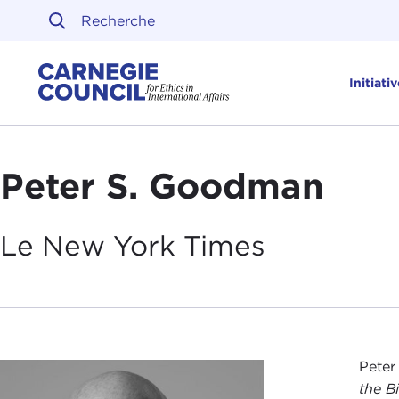
Skip to content
Carnegie Council sur l'ét
Initiati
Peter S. Goodman
Le New York
Times
Peter
the B