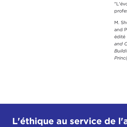
"L'év
profe
M. Sh
and Pe
édité 
and C
Build
Princ
L'éthique au service de l'