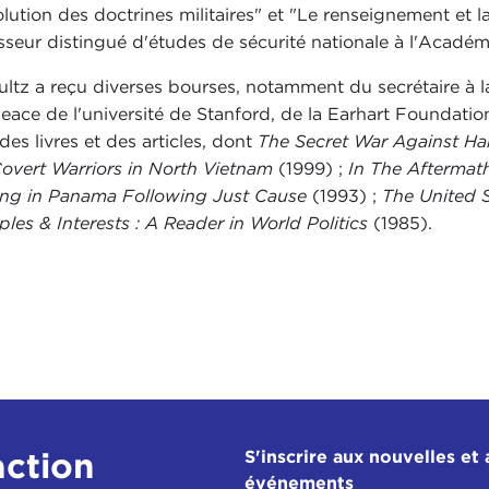
olution des doctrines militaires" et "Le renseignement et l
sseur distingué d'études de sécurité nationale à l'Académi
ultz a reçu diverses bourses, notamment du secrétaire à la
ace de l'université de Stanford, de la Earhart Foundation et
des livres et des articles, dont
The Secret War Against Ha
overt Warriors in North Vietnam
(1999) ;
In The Aftermath
ing in Panama Following Just Cause
(1993) ;
The United S
iples & Interests : A Reader in World Politics
(1985).
action
S'inscrire aux nouvelles et 
événements