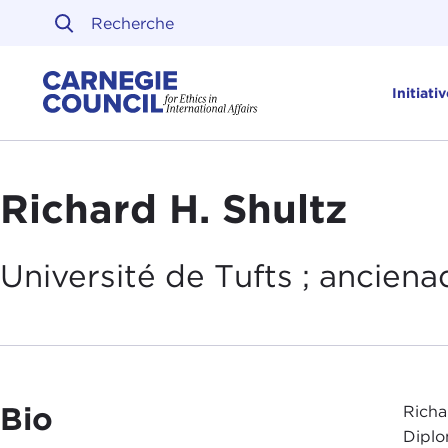
Skip to content
Carnegie Council sur l'ét
Initiati
Richard H. Shultz
Université de Tufts ; ancien
a
Bio
Richa
Diplo