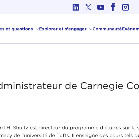
hique dans les affaires internationales
ves et questions
Explorer et s'engager
Communauté
Evénem
dministrateur de
Carnegie Co
rd H. Shultz est directeur du programme d'études sur la s
macy de l'université de Tufts. Il enseigne des cours tels qu