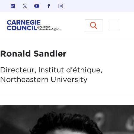
Skip to content
Carnegie Council sur l'éthique d
Ouvrir l
Ronald Sandler
Directeur, Institut d'éthique,
Northeastern
University