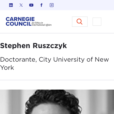
Skip to content
Carnegie Council sur l'éthique d
Ouvrir l
Stephen Ruszczyk
Doctorante, City University of New
York