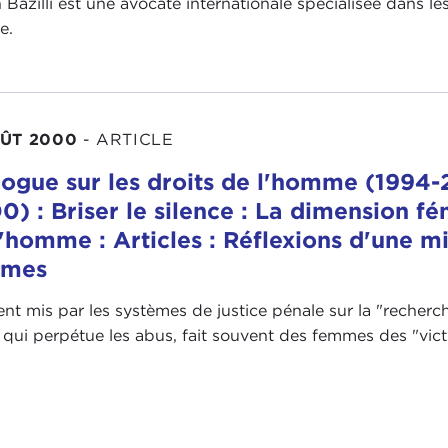
 Bazilli est une avocate internationale spécialisée dans le
e.
ÛT 2000
-
ARTICLE
logue sur les droits de l'homme (1994-2
0) : Briser le silence : La dimension fé
l'homme : Articles : Réflexions d'une m
mmes
ent mis par les systèmes de justice pénale sur la "reche
 qui perpétue les abus, fait souvent des femmes des "victi