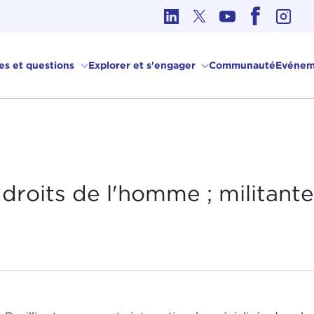
hique dans les affaires internationales
ves et questions
Explorer et s'engager
Communauté
Evénem
 droits de l'homme ;
militant