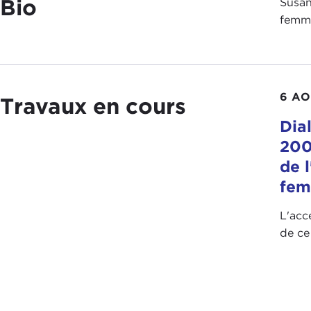
Bio
Susan
femm
6 AO
Travaux en cours
Dia
200
de 
fe
L'acc
de ce