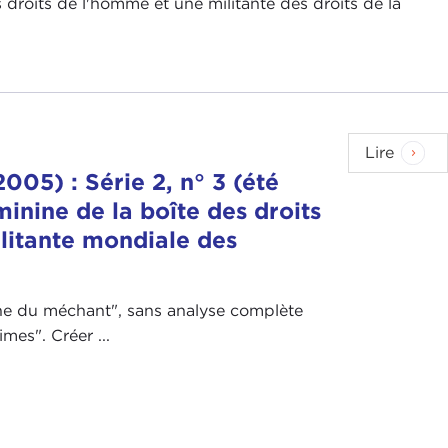
s droits de l'homme et une militante des droits de la
Lire
005) : Série 2, n° 3 (été
minine de la boîte des droits
ilitante mondiale des
rche du méchant", sans analyse complète
mes". Créer ...