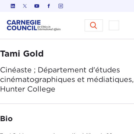
Skip to content
Carnegie Council sur l'éthique d
Ouvrir l
Tami Gold
Cinéaste ; Département d'études
cinématographiques et médiatiques,
Hunter
College
Bio