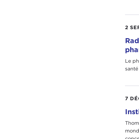
2 SE
Rad
pha
Le ph
santé 
7 D
Ins
Thoma
mondi
concen