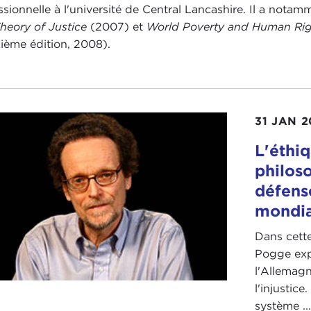
ssionnelle à l'université de Central Lancashire. Il a nota
heory of Justice
(2007) et
World Poverty and Human Righ
ième édition, 2008).
31 JAN 2
L'éthiq
philos
défense
mondi
Dans cett
Pogge exp
l'Allemagn
l'injustic
système ..