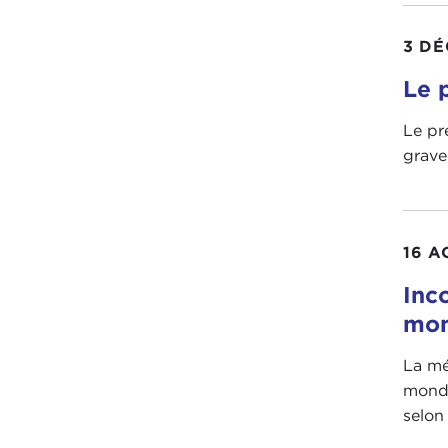
3 D
Le 
Le pr
grave
16 A
Inco
mon
La mé
mondi
selon 