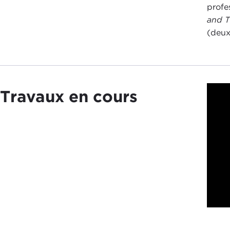
profe
and T
(deux
Travaux en cours