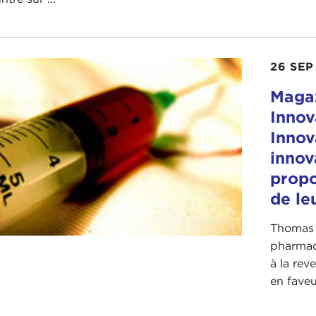
26 SEP
Magaz
Innov
Innov
innov
propo
de le
Thomas 
pharmace
à la rev
en faveu