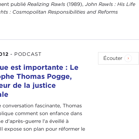
mment publié
Realizing Rawls
(1989),
John Rawls : His Life
ts : Cosmopolitan Responsibilities and Reforms
012
-
PODCAST
Écouter
ue est importante : Le
ophe Thomas Pogge,
ur de la justice
ale
e conversation fascinante, Thomas
lique comment son enfance dans
e d'après-guerre l'a éveillé à
e. Il expose son plan pour réformer le
.