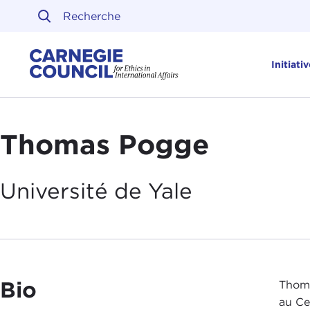
Skip to content
Carnegie Council sur l'ét
Initiati
Thomas Pogge
Université de
Yale
Bio
Thoma
au Ce