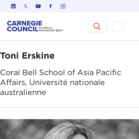
Skip to content
Carnegie Council sur l'éthique d
Ouvrir l
Toni Erskine
Coral Bell School of Asia Pacific
Affairs,
Université
nationale
australienne