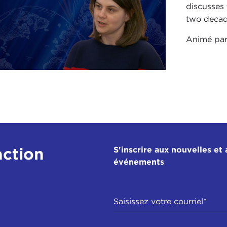
discusses 
two decad
Animé pa
action
S'inscrire aux nouvelles et 
événements