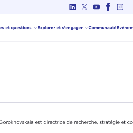
hique dans les affaires internationales
ves et questions
Explorer et s'engager
Communauté
Evénem
Gorokhovskaia est directrice de recherche, stratégie et 