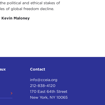
the political and ethical stakes of
es of global freedom decline.
r
Kevin Maloney
aux
Contact
info@cceia.org
212-838-4120
170 East 64th Street
New York, NY 10065