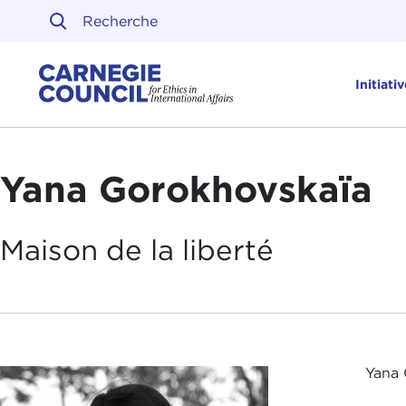
Skip to content
Carnegie Council sur l'ét
Initiati
Yana Gorokhovskaïa
Maison de la
liberté
Yana 