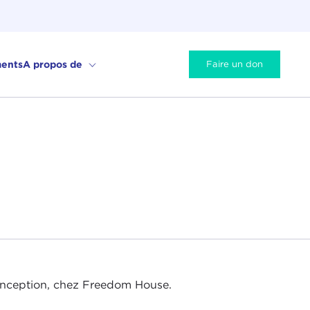
ents
A propos de
Faire un don
conception, chez Freedom House.