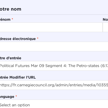
otre nom
rénom
*
No
dresse électronique
*
tre d'entrée
ntrée Modifier l'URL
anguage
*