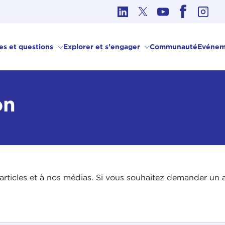
hique dans les affaires internationales
ves et questions
Explorer et s'engager
Communauté
Evénem
on
rticles et à nos médias. Si vous souhaitez demander un art