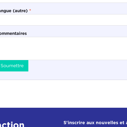
angue (autre)
*
ommentaires
Soumettre
action
S'inscrire aux nouvelles et 