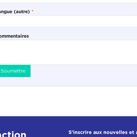
angue (autre)
*
ommentaires
Soumettre
action
S'inscrire aux nouvelles et 