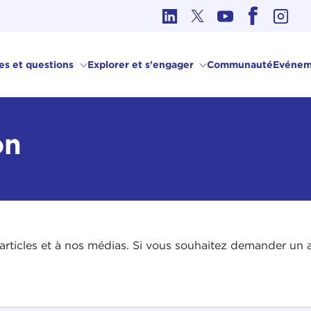
hique dans les affaires internationales
ves et questions
Explorer et s'engager
Communauté
Evénem
on
rticles et à nos médias. Si vous souhaitez demander un art