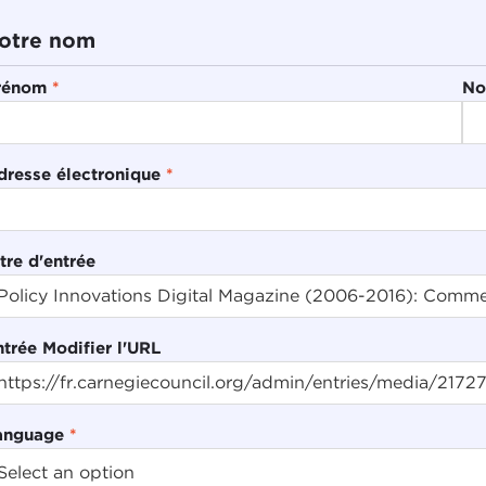
otre nom
rénom
*
No
dresse électronique
*
tre d'entrée
ntrée Modifier l'URL
anguage
*