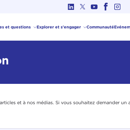
hique dans les affaires internationales
ves et questions
Explorer et s'engager
Communauté
Evénem
on
rticles et à nos médias. Si vous souhaitez demander un art