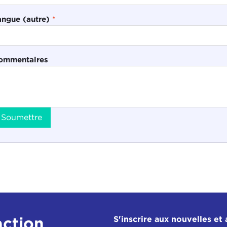
angue (autre)
*
ommentaires
Soumettre
action
S'inscrire aux nouvelles et 