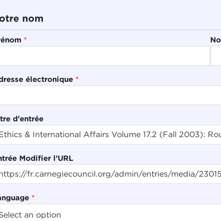
otre nom
rénom
*
No
dresse électronique
*
tre d'entrée
ntrée Modifier l'URL
anguage
*