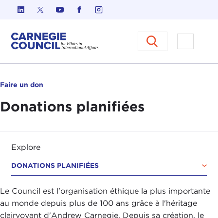
Skip to content
Carnegie Council sur l'éthique d
Ouvrir l
Faire un don
Donations planifiées
Explore
DONATIONS PLANIFIÉES
Le Council est l'organisation éthique la plus importante
au monde depuis plus de 100 ans grâce à l'héritage
clairvoyant d'Andrew Carnegie. Depuis sa création, le