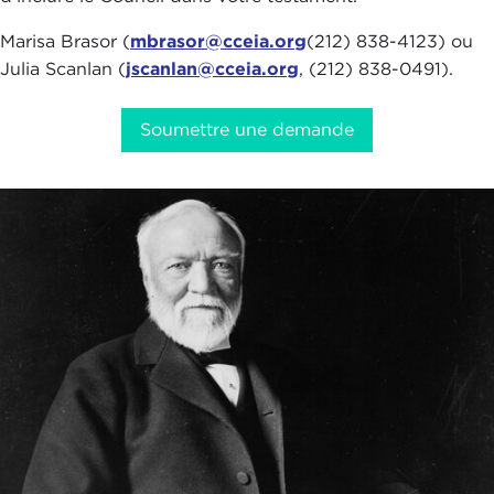
Marisa Brasor (
mbrasor@cceia.org
(212) 838-4123) ou
Julia Scanlan (
jscanlan@cceia.org
, (212) 838-0491).
Soumettre une demande