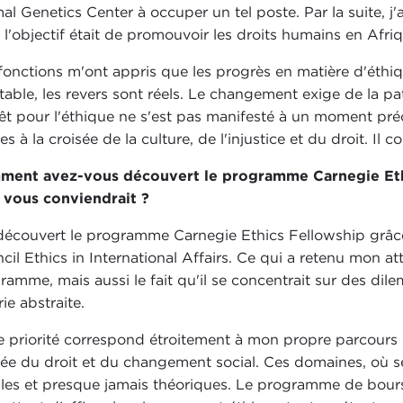
al Genetics Center à occuper un tel poste. Par la suite, j'
 l'objectif était de promouvoir les droits humains en Afriq
fonctions m'ont appris que les progrès en matière d'éthiq
itable, les revers sont réels. Le changement exige de la p
rêt pour l'éthique ne s'est pas manifesté à un moment préc
s à la croisée de la culture, de l'injustice et du droit. Il c
ent avez-vous découvert le programme Carnegie Ethi
l vous conviendrait ?
 découvert le programme Carnegie Ethics Fellowship grâ
cil Ethics in International Affairs. Ce qui a retenu mon at
ramme, mais aussi le fait qu'il se concentrait sur des dil
ie abstraite.
e priorité correspond étroitement à mon propre parcours pr
sée du droit et du changement social. Ces domaines, où s
les et presque jamais théoriques. Le programme de bours