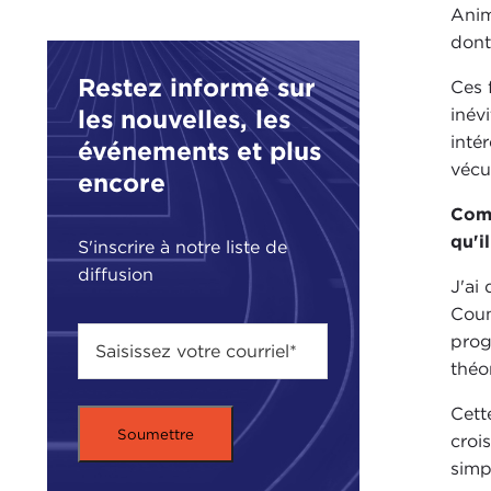
Anim
dont
Restez informé sur
Ces 
les nouvelles, les
inév
inté
événements et plus
vécue
encore
Comm
qu'i
S'inscrire à notre liste de
diffusion
J'ai
Coun
prog
théor
Cett
croi
simp