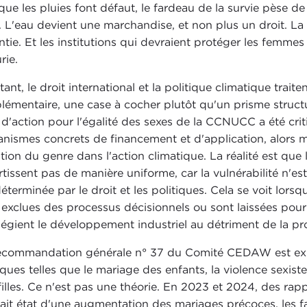
que les pluies font défaut, le fardeau de la survie pèse d
es. L'eau devient une marchandise, et non plus un droit. La
ntie. Et les institutions qui devraient protéger les femmes e
rie.
tant, le droit international et la politique climatique tra
lémentaire, une case à cocher plutôt qu'un prisme structure
 d'action pour l'égalité des sexes de la CCNUCC a été cri
nismes concrets de financement et d'application, alors mê
tion du genre dans l'action climatique. La réalité est que
rtissent pas de manière uniforme, car la vulnérabilité n'es
déterminée par le droit et les politiques. Cela se voit lorsq
 exclues des processus décisionnels ou sont laissées po
ilégient le développement industriel au détriment de la pro
ecommandation générale n° 37 du Comité CEDAW est explic
iques telles que le mariage des enfants, la violence sexiste
filles. Ce n'est pas une théorie. En 2023 et 2024, des rap
fait état d'une augmentation des mariages précoces, les f