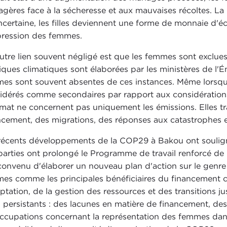
gères face à la sécheresse et aux mauvaises récoltes. La 
incertaine, les filles deviennent une forme de monnaie d'
pression des femmes.
utre lien souvent négligé est que les femmes sont exclues d
tiques climatiques sont élaborées par les ministères de l'É
es sont souvent absentes de ces instances. Même lorsqu'e
idérés comme secondaires par rapport aux considérations 
limat ne concernent pas uniquement les émissions. Elles tr
ncement, des migrations, des réponses aux catastrophes e
récents développements de la COP29 à Bakou ont souligné 
parties ont prolongé le Programme de travail renforcé de
convenu d'élaborer un nouveau plan d'action sur le genre
es comme les principales bénéficiaires du financement c
aptation, de la gestion des ressources et des transitions j
s persistants : des lacunes en matière de financement, de
ccupations concernant la représentation des femmes dans