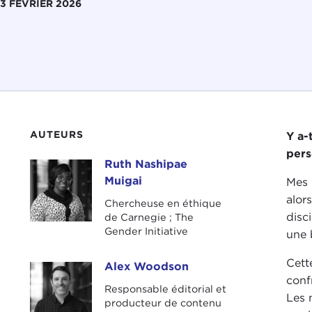
3 FÉVRIER 2026
AUTEURS
Y a-
pers
Ruth Nashipae
Ruth Nashipae Muigai
Muigai
Mes 
alor
Chercheuse en éthique
disc
de Carnegie ; The
Gender Initiative
une 
Cett
Alex Woodson
Alex Woodson
conf
Responsable éditorial et
Les 
producteur de contenu