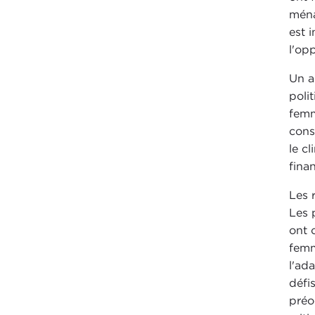
ména
est 
l'op
Un a
poli
femm
cons
le c
fina
Les 
Les 
ont 
femm
l'ad
défi
préo