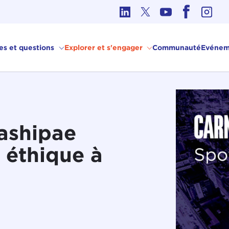
hique dans les affaires internationales
ves et questions
Explorer et s'engager
Communauté
Evénem
ashipae
 éthique à