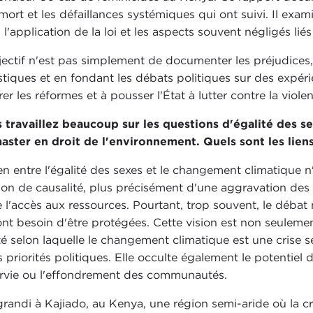
 mort et les défaillances systémiques qui ont suivi. Il exam
 l'application de la loi et les aspects souvent négligés lié
jectif n'est pas simplement de documenter les préjudices
istiques et en fondant les débats politiques sur des expér
rer les réformes et à pousser l'État à lutter contre la viol
 travaillez beaucoup sur les questions d'égalité des s
aster en droit de l'environnement. Quels sont les lien
ien entre l'égalité des sexes et le changement climatique n'
tion de causalité, plus précisément d'une aggravation des p
e l'accès aux ressources. Pourtant, trop souvent, le débat
ont besoin d'être protégées. Cette vision est non seulemen
ité selon laquelle le changement climatique est une crise 
es priorités politiques. Elle occulte également le potentie
urvie ou l'effondrement des communautés.
 grandi à Kajiado, au Kenya, une région semi-aride où la c