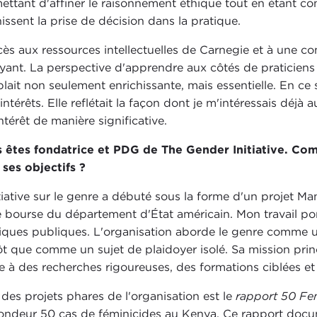
ettant d'affiner le raisonnement éthique tout en étant c
nissent la prise de décision dans la pratique.
cès aux ressources intellectuelles de Carnegie et à une c
ayant. La perspective d'apprendre aux côtés de praticiens
lait non seulement enrichissante, mais essentielle. En ce
intérêts. Elle reflétait la façon dont je m'intéressais déj
ntérêt de manière significative.
 êtes fondatrice et PDG de The Gender Initiative. Co
 ses objectifs ?
itiative sur le genre a débuté sous la forme d'un projet 
e bourse du département d'État américain. Mon travail portai
tiques publiques. L'organisation aborde le genre comme u
ôt que comme un sujet de plaidoyer isolé. Sa mission princ
e à des recherches rigoureuses, des formations ciblées et
 des projets phares de l'organisation est le
rapport 50 Fe
ondeur 50 cas de féminicides au Kenya. Ce rapport docum