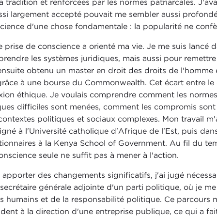
la tradition et renforcées par les normes patriarcales. 
ssi largement accepté pouvait me sembler aussi profondéme
cience d'une chose fondamentale : la popularité ne confèr
e prise de conscience a orienté ma vie. Je me suis lancé
rendre les systèmes juridiques, mais aussi pour remettre 
 ensuite obtenu un master en droit des droits de l'homme et
grâce à une bourse du Commonwealth. Cet écart entre le d
exion éthique. Je voulais comprendre comment les normes
ques difficiles sont menées, comment les compromis sont
contextes politiques et sociaux complexes. Mon travail m'a
igné à l'Université catholique d'Afrique de l'Est, puis dan
tionnaires à la Kenya School of Government. Au fil du tem
onscience seule ne suffit pas à mener à l'action.
 apporter des changements significatifs, j'ai jugé nécess
 secrétaire générale adjointe d'un parti politique, où je m
ts humains et de la responsabilité politique. Ce parcours
ident à la direction d'une entreprise publique, ce qui a fa