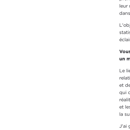
leur
dans
L'ob
stat
éclai
Vous
un m
Le l
rela
et d
qui 
réal
et l
la s
J'ai