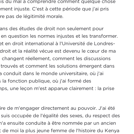
J'avais du mal à comprendre comment quelque chose
nt injuste. C'est à cette période que j'ai pris
e pas de légitimité morale.
 dans des études de droit non seulement pour
en question les normes injustes et les transformer.
 en droit international à l'Université de Londres-
roit et la réalité vécue est devenu le cœur de ma
 changent réellement, comment les discussions
 trouvés et comment les solutions émergent dans
 conduit dans le monde universitaire, où j'ai
s la fonction publique, où j'ai formé des
ps, une leçon m'est apparue clairement : la prise
aire de m'engager directement au pouvoir. J'ai été
e suis occupée de l'égalité des sexes, du respect des
 m'a ensuite conduite à être nommée par un ancien
it de moi la plus jeune femme de l'histoire du Kenya