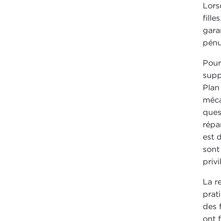
Lors
fill
gara
pénu
Pour
supp
Plan
méca
ques
répa
est 
sont
priv
La r
prat
des 
ont 