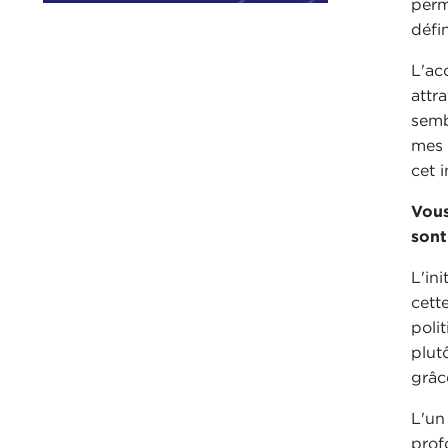
perm
défi
L'ac
attr
semb
mes 
cet i
Vous
sont
L'in
cett
poli
plut
grâc
L'un
prof