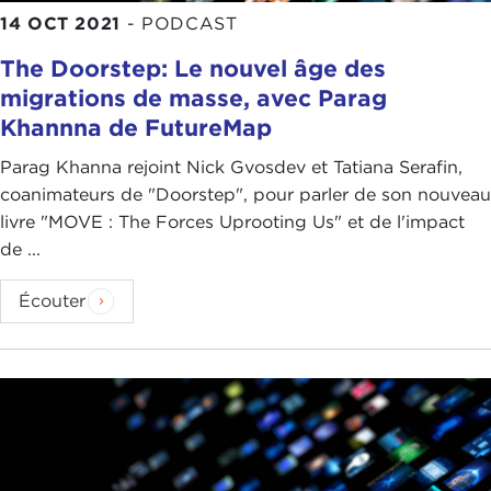
14 OCT 2021
-
PODCAST
The Doorstep: Le nouvel âge des
migrations de masse, avec Parag
Khannna de FutureMap
Parag Khanna rejoint Nick Gvosdev et Tatiana Serafin,
coanimateurs de "Doorstep", pour parler de son nouveau
livre "MOVE : The Forces Uprooting Us" et de l'impact
de ...
Écouter